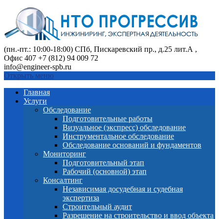
(пн.-пт.: 10:00-18:00)
СПб, Пискаревский пр., д.25 лит.А ,
Офис 407
+7 (812) 94 009 72
info@engineer-spb.ru
Открыть меню
Главная
Услуги
Обследование
Подготовительные работы
Визуальное (экспресс) обследование
Инструментальное обследование
Обследование оснований и фундаментов
Мониторинг
Подготовительный этап
Рабочий (основной) этап
Консалтинг
Независимая досудебная и судебная
экспертиза
Строительный аудит
Разрешение на строительство и ввод объекта